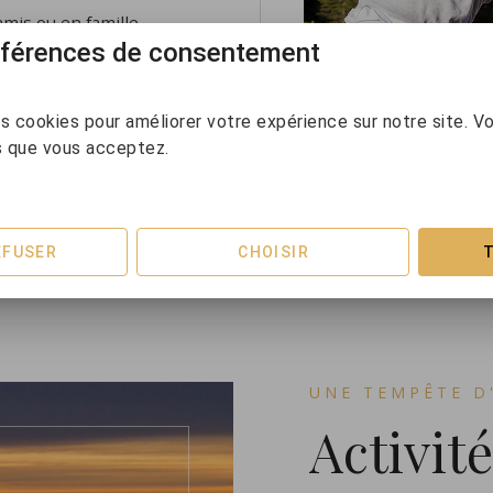
amis ou en famille.
références de consentement
es jeux, les magiciens,
s cookies pour améliorer votre expérience sur notre site. Vo
s que vous acceptez.
EFUSER
CHOISIR
UNE TEMPÊTE D'
Activité