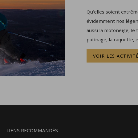
Qu'elles soient extrême
évidemment nos légenda
aussi la motoneige, le t
patinage, la raquette, 
VOIR LES ACTIVIT
LIENS RECOMMANDÉS