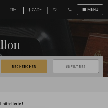
FR
$ CAD
MENU
llon
RECHERCHER
FILTRES
'hôtellerie !