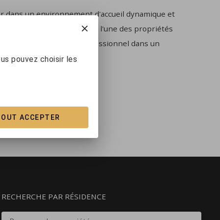
ller dans un environnement d'accueil dynamique et
rogresser votre carrière dans l'une des propriétés
ce et de développement professionnel dans un
us pouvez choisir les
urd'hui !
TOUT ACCEPTER
RECHERCHE PAR RÉSIDENCE