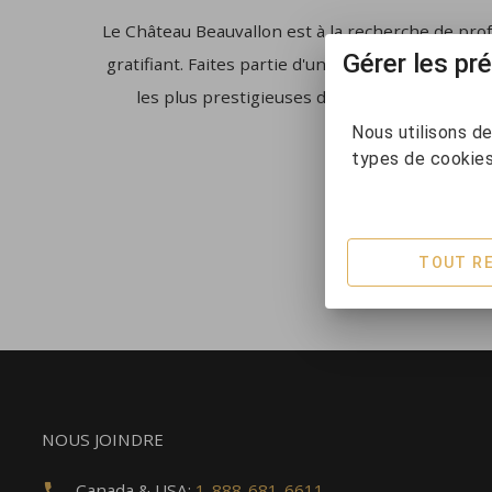
Le Château Beauvallon est à la recherche de prof
Gérer les p
gratifiant. Faites partie d'une équipe qui crée d
les plus prestigieuses de la région. Releve
Nous utilisons de
types de cookie
La proch
TOUT R
NOUS JOINDRE
Canada & USA:
1-888-681-6611