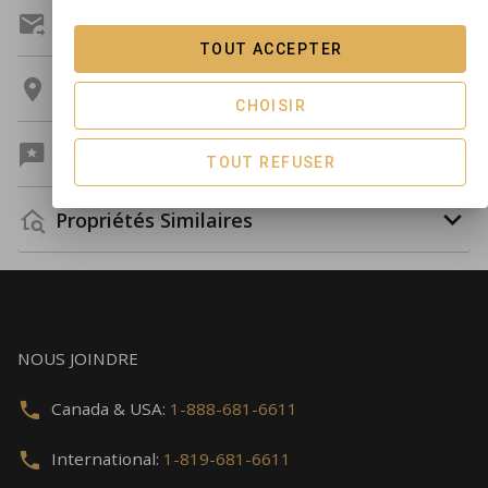
Demandez Un Devis
TOUT ACCEPTER
Emplacement
CHOISIR
Commentaires
TOUT REFUSER
Propriétés Similaires
NOUS JOINDRE
Canada & USA:
1-888-681-6611
International:
1-819-681-6611