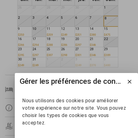
26
27
28
29
30
31
1
2
3
4
5
6
7
8
9
10
11
12
13
14
15
$250
$259
$249
$251
$380
$475
16
17
18
19
20
21
22
$266
$294
$288
$286
$297
$346
23
24
25
26
27
28
29
$295
$297
$307
$298
$301
$346
$389
30
31
1
2
3
4
5
$249
$249
$249
$370
$480
Gérer les préférences de consentement
Détails Des Chambres
Nous utilisons des cookies pour améliorer
Détails
votre expérience sur notre site. Vous pouvez
choisir les types de cookies que vous
acceptez.
Détails