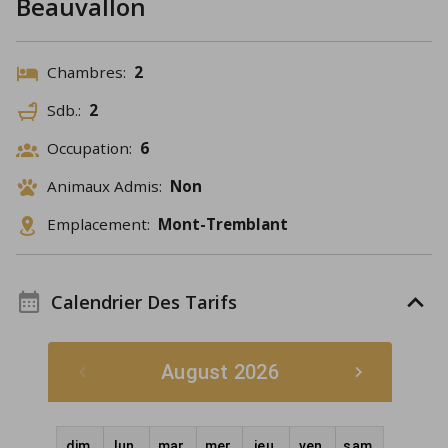
Beauvallon
Chambres:
2
Sdb.:
2
Occupation:
6
Animaux Admis:
Non
Emplacement:
Mont-Tremblant
Calendrier Des Tarifs
August 2026
dim.
lun.
mar.
mer.
jeu.
ven.
sam.